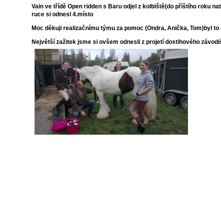
Vain ve třídě Open ridden s Baru odjel z kolbiště(do příštího roku nat
ruce si odnesl 4.místo
Moc děkuji realizačnímu týmu za pomoc (Ondra, Anička, Tom)byl to o
Největší zažitek jsme si ovšem odnesli z projetí dostihového závodiš