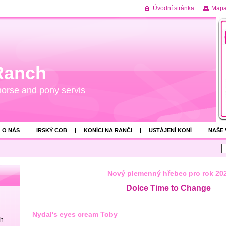
Úvodní stránka
Mapa
Ranch
horse and pony servis
O NÁS
IRSKÝ COB
KONÍCI NA RANČI
USTÁJENÍ KONÍ
NAŠE
Nový plemenný hřebec pro rok 20
Dolce Time to Change
Nydal's eyes cream Toby
ch