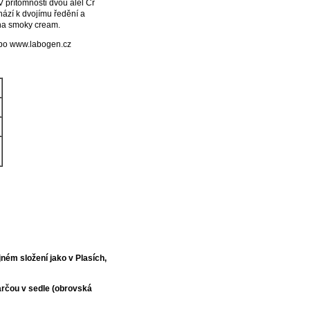
 přítomnosti dvou alel Cr
hází k dvojímu ředění a
 na smoky cream.
ebo www.labogen.cz
ném složení jako v Plasích,
arčou v sedle (obrovská